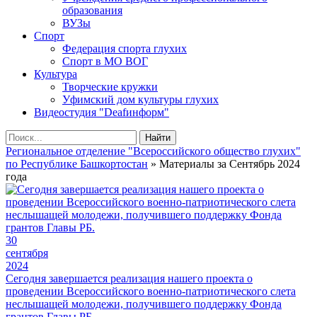
образования
ВУЗы
Спорт
Федерация спорта глухих
Спорт в МО ВОГ
Культура
Творческие кружки
Уфимский дом культуры глухих
Видеостудия "Deafинформ"
Найти
Региональное отделение "Всероссийского общество глухих"
по Республике Башкортостан
» Материалы за Сентябрь 2024
года
30
сентября
2024
Сегодня завершается реализация нашего проекта о
проведении Всероссийского военно-патриотического слета
неслышащей молодежи, получившего поддержку Фонда
грантов Главы РБ.