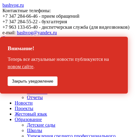
bashvog.ru
Контактные телефоны:
+7 347 284-66-46 - прием обращений
+7 347 284-55-22 - бухгалтерия
+7 963 133-65-40 - диспетчерская служба (для видеозвонков)
e-mail:
bashvog@yandex.ru
Версия для
слабовидящих
Внимание!
Главная
Теперь все актуальные новости публикуются на
Вконтакте
Instagram
новом сайте
.
О нас
История РО ВОГ по РБ
Закрыть уведомление
Структура местных отделений
Контакты
Отчеты
Новости
Проекты
Жестовый язык
Образование
Детские сады
Школы
Учреждения среднего профессионального