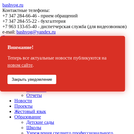
bashvog.ru
Контактные телефоны:
+7 347 284-66-46 - прием обращений
+7 347 284-55-22 - бухгалтерия
+7 963 133-65-40 - диспетчерская служба (для видеозвонков)
e-mail:
bashvog@yandex.ru
Версия для
слабовидящих
Внимание!
Главная
Теперь все актуальные новости публикуются на
Вконтакте
Instagram
новом сайте
.
О нас
История РО ВОГ по РБ
Закрыть уведомление
Структура местных отделений
Контакты
Отчеты
Новости
Проекты
Жестовый язык
Образование
Детские сады
Школы
Учреждения среднего профессионального