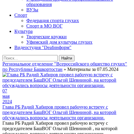
образования
ВУЗы
Спорт
Федерация спорта глухих
Спорт в МО ВОГ
Культура
Творческие кружки
Уфимский дом культуры глухих
Видеостудия "Deafинформ"
Найти
Региональное отделение "Всероссийского общество глухих"
по Республике Башкортостан
» Материалы за 07.05.2024
07
мая
2024
Глава РБ Радий Хабиров провел рабочую встречу с
председателем БашВОГ Ольгой Шевниной, на которой
обсуждались вопросы деятельности организации.
Глава РБ Радий Хабиров провел рабочую встречу с
председателем БашВОГ Ольгой Шевниной , на которой
обсуждались вопросы деятельности организации.