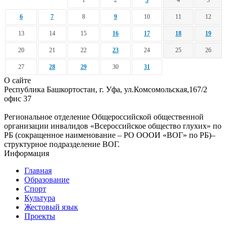
1
2
3
4
5
6
7
8
9
10
11
12
13
14
15
16
17
18
19
20
21
22
23
24
25
26
27
28
29
30
31
О сайте
Республика Башкортостан, г. Уфа, ул.Комсомольская,167/2
офис 37
Региональное отделение Общероссийской общественной
организации инвалидов «Всероссийское общество глухих» по
РБ (сокращенное наименование – РО ОООИ «ВОГ» по РБ)–
структурное подразделение ВОГ.
Информация
Главная
Образование
Спорт
Культура
Жестовый язык
Проекты