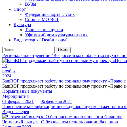
ВУЗы
Спорт
Федерация спорта глухих
Спорт в МО ВОГ
Культура
Творческие кружки
Уфимский дом культуры глухих
Видеостудия "Deafинформ"
Найти
Региональное отделение "Всероссийского общество глухих" по
28
ноября
2024
БашВОГ продолжает работу по социальному проекту «Право зн
БашВОГ продолжает работу по социальному проекту «Право зн
Нормативные документы
Мероприятия
01 февраля 2021
—
06 февраля 2021
Повышение квалификации переводчиков русского жестового я
Видеогалерея
Четвертый выпуск. О безопасном использовании баллонов
24
января 2023