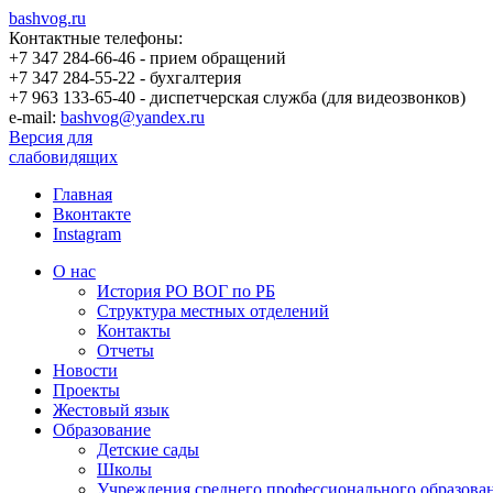
bashvog.ru
Контактные телефоны:
+7 347 284-66-46 - прием обращений
+7 347 284-55-22 - бухгалтерия
+7 963 133-65-40 - диспетчерская служба (для видеозвонков)
e-mail:
bashvog@yandex.ru
Версия для
слабовидящих
Главная
Вконтакте
Instagram
О нас
История РО ВОГ по РБ
Структура местных отделений
Контакты
Отчеты
Новости
Проекты
Жестовый язык
Образование
Детские сады
Школы
Учреждения среднего профессионального образова