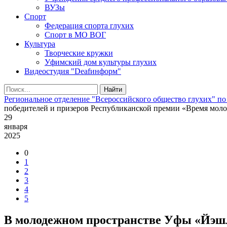
ВУЗы
Спорт
Федерация спорта глухих
Спорт в МО ВОГ
Культура
Творческие кружки
Уфимский дом культуры глухих
Видеостудия "Deafинформ"
Найти
Региональное отделение "Всероссийского общество глухих" по
победителей и призеров Республиканской премии «Время мол
29
января
2025
0
1
2
3
4
5
В молодежном пространстве Уфы «Йэшлэ