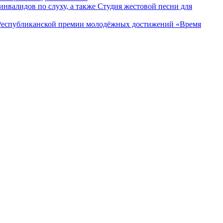
нвалидов по слуху, а также Студия жестовой песни для
в Республиканской премии молодёжных достижений «Время