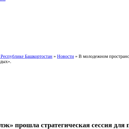
 Республике Башкортостан
»
Новости
» В молодежном пространс
одых».
к» прошла стратегическая сессия для п