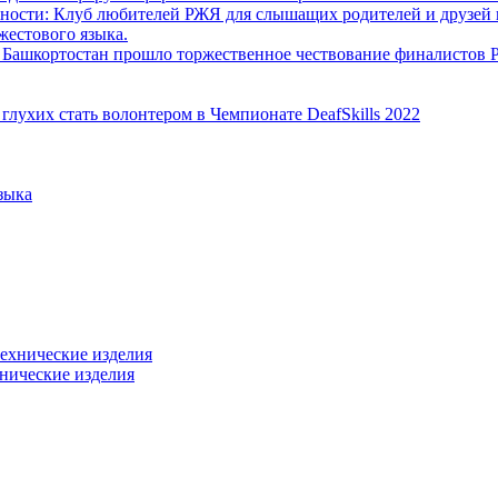
ности: Клуб любителей РЖЯ для слышащих родителей и друзей и
жестового языка.
и Башкортостан прошло торжественное чествование финалисто
лухих стать волонтером в Чемпионате DeafSkills 2022
зыка
хнические изделия