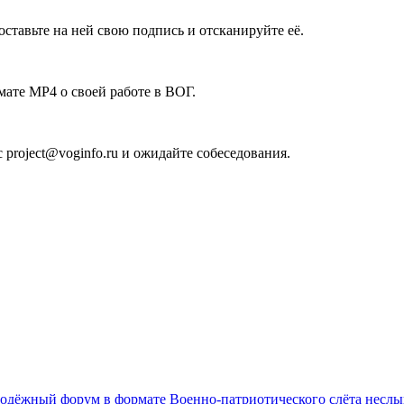
поставьте на ней свою подпись и отсканируйте её.
ате MP4 о своей работе в ВОГ.
 project@voginfo.ru и ожидайте собеседования.
олодёжный форум в формате Военно-патриотического слёта несл