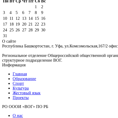
Пн
Вт
Ср
Чт
Пт
Сб
Вс
1
2
3
4
5
6
7
8
9
10
11
12
13
14
15
16
17
18
19
20
21
22
23
24
25
26
27
28
29
30
31
О сайте
Республика Башкортостан, г. Уфа, ул.Комсомольская,167/2 офис
Региональное отделение Общероссийской общественной орган
структурное подразделение ВОГ.
Информация
Главная
Образование
Спорт
Культура
Жестовый язык
Проекты
РО ОООИ «ВОГ» ПО РБ
О нас