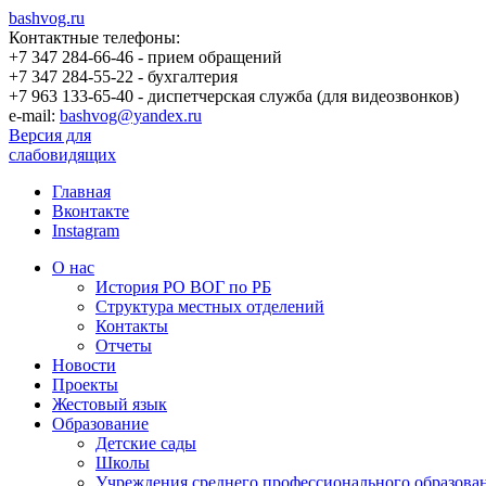
bashvog.ru
Контактные телефоны:
+7 347 284-66-46 - прием обращений
+7 347 284-55-22 - бухгалтерия
+7 963 133-65-40 - диспетчерская служба (для видеозвонков)
e-mail:
bashvog@yandex.ru
Версия для
слабовидящих
Главная
Вконтакте
Instagram
О нас
История РО ВОГ по РБ
Структура местных отделений
Контакты
Отчеты
Новости
Проекты
Жестовый язык
Образование
Детские сады
Школы
Учреждения среднего профессионального образова